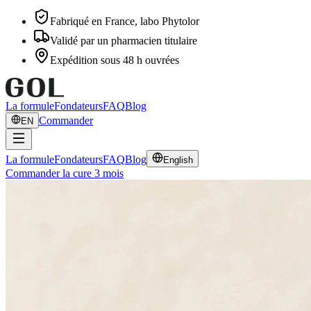
Fabriqué en France, labo Phytolor
Validé par un pharmacien titulaire
Expédition sous 48 h ouvrées
La formule
Fondateurs
FAQ
Blog
Commander
EN
La formule
Fondateurs
FAQ
Blog
English
Commander la cure 3 mois